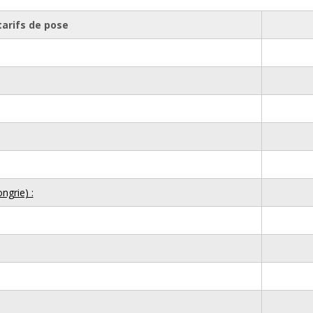
tarifs de pose
grie) :