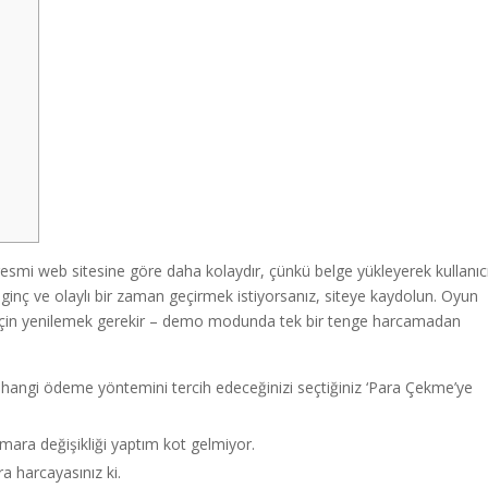
smi web sitesine göre daha kolaydır, çünkü belge yükleyerek kullanıc
 ilginç ve olaylı bir zaman geçirmek istiyorsanız, siteye kaydolun. Oyun
için yenilemek gerekir – demo modunda tek bir tenge harcamadan
 hangi ödeme yöntemini tercih edeceğinizi seçtiğiniz ‘Para Çekme’ye
ara değişikliği yaptım kot gelmiyor.
 harcayasınız ki.