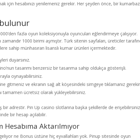
ak için hesabınızı yenilemeniz gerekir. Her şeyden önce, bir kumarbaz
 bulunur
000’den fazla oyun koleksiyonuyla oyuncuları eğlendirmeye çalışıyor.
 zamandır 1000 birimi aşmıştır. Türk sitenin sayfaları, üreticiler tarafı
lere sahip münhasıran lisanslı kumar ürünleri içermektedir.
leri duyarsınız.
no’nun tasarımı benzersiz bir tasarıma sahip oldukça gösterişli.
yla oynayabilirsiniz.
e gitmeniz ve ekranın sağ alt köşesindeki simgeye tıklamanız gerekir
 tamamen ücretsiz olarak yükleyebilirsiniz.
ir adrestir. Pin Up casino slotlarına başka şekillerde de erişebilirsiniz
de bir hesap açılabilir.
ım Hesabıma Aktarılmıyor
a geliyor ne Bonus üstüne hiç eyvallahları yok. Pinup sitesinde oyun