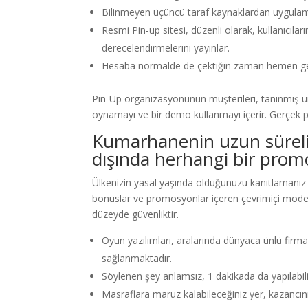
Bilinmeyen üçüncü taraf kaynaklardan uygulama 
Resmi Pin-up sitesi, düzenli olarak, kullanıcıla
derecelendirmelerini yayınlar.
Hesaba normalde de çektiğin zaman hemen gel
Pin-Up organizasyonunun müşterileri, tanınmış üre
oynamayı ve bir demo kullanmayı içerir. Gerçek p
Kumarhanenin uzun süreli 
dışında herhangi bir prom
Ülkenizin yasal yaşında olduğunuzu kanıtlamanız g
bonuslar ve promosyonlar içeren çevrimiçi model
düzeyde güvenliktir.
Oyun yazılımları, aralarında dünyaca ünlü firm
sağlanmaktadır.
Söylenen şey anlamsız, 1 dakikada da yapılabilir
Masraflara maruz kalabileceğiniz yer, kazancın