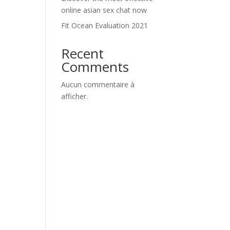
online asian sex chat now
Fit Ocean Evaluation 2021
Recent
Comments
Aucun commentaire à
afficher.