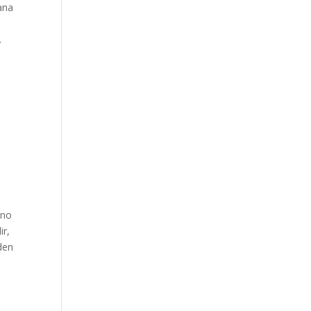
ana
.
ino
ir,
nden