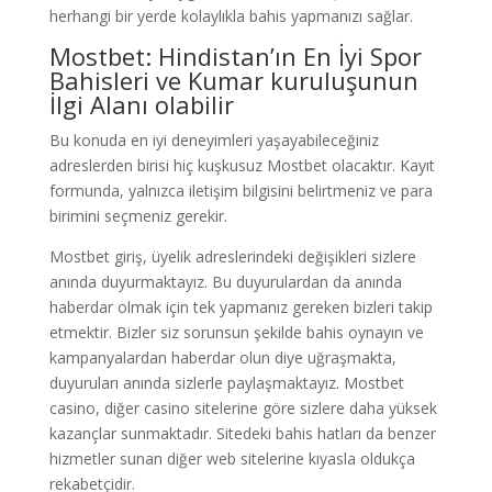
herhangi bir yerde kolaylıkla bahis yapmanızı sağlar.
Mostbet: Hindistan’ın En İyi Spor
Bahisleri ve Kumar kuruluşunun
İlgi Alanı olabilir
Bu konuda en iyi deneyimleri yaşayabileceğiniz
adreslerden birisi hiç kuşkusuz Mostbet olacaktır. Kayıt
formunda, yalnızca iletişim bilgisini belirtmeniz ve para
birimini seçmeniz gerekir.
Mostbet giriş, üyelik adreslerindeki değişikleri sizlere
anında duyurmaktayız. Bu duyurulardan da anında
haberdar olmak için tek yapmanız gereken bizleri takip
etmektir. Bizler siz sorunsun şekilde bahis oynayın ve
kampanyalardan haberdar olun diye uğraşmakta,
duyuruları anında sizlerle paylaşmaktayız. Mostbet
casino, diğer casino sitelerine göre sizlere daha yüksek
kazançlar sunmaktadır. Sitedeki bahis hatları da benzer
hizmetler sunan diğer web sitelerine kıyasla oldukça
rekabetçidir.