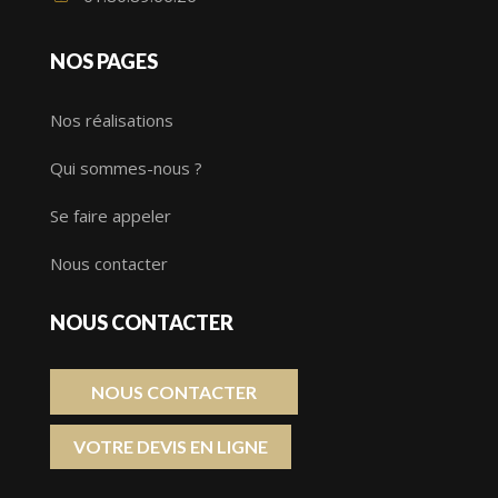
NOS PAGES
Nos réalisations
Qui sommes-nous ?
Se faire appeler
Nous contacter
NOUS CONTACTER
NOUS CONTACTER
VOTRE DEVIS EN LIGNE