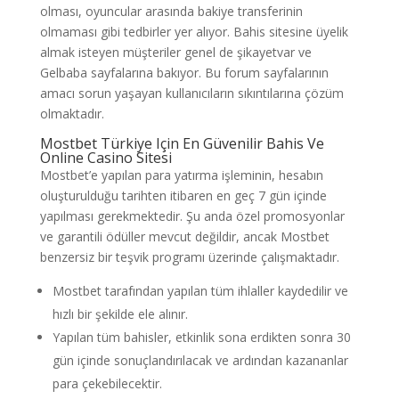
olması, oyuncular arasında bakiye transferinin
olmaması gibi tedbirler yer alıyor. Bahis sitesine üyelik
almak isteyen müşteriler genel de şikayetvar ve
Gelbaba sayfalarına bakıyor. Bu forum sayfalarının
amacı sorun yaşayan kullanıcıların sıkıntılarına çözüm
olmaktadır.
Mostbet Türkiye Için En Güvenilir Bahis Ve
Online Casino Sitesi
Mostbet’e yapılan para yatırma işleminin, hesabın
oluşturulduğu tarihten itibaren en geç 7 gün içinde
yapılması gerekmektedir. Şu anda özel promosyonlar
ve garantili ödüller mevcut değildir, ancak Mostbet
benzersiz bir teşvik programı üzerinde çalışmaktadır.
Mostbet tarafından yapılan tüm ihlaller kaydedilir ve
hızlı bir şekilde ele alınır.
Yapılan tüm bahisler, etkinlik sona erdikten sonra 30
gün içinde sonuçlandırılacak ve ardından kazananlar
para çekebilecektir.