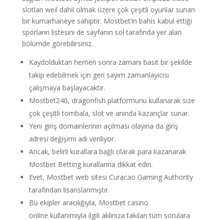
slotları weil dahil olmak üzere çok çeşitli oyunlar sunan
bir kumarhaneye sahiptir. Mostbet’in bahis kabul ettiği
sporların listesini de sayfanın sol tarafında yer alan
bölümde görebilirsiniz.
Kaydolduktan hemen sonra zamanı basit bir şekilde
takip edebilmek için geri sayım zamanlayıcısı
çalışmaya başlayacaktır.
Mostbet240, dragonfish platformunu kullanarak size
çok çeşitli tombala, slot ve anında kazançlar sunar.
Yeni giriş domainlerinin açılması olayına da giriş
adresi değişimi adı veriliyor.
Ancak, belirli kurallara bağlı olarak para kazanarak
Mostbet Betting kurallarına dikkat edin.
Evet, Mostbet web sitesi Curacao Gaming Authority
tarafından lisanslanmıştır.
Bu ekipler aracılığıyla, Mostbet casino
online kullanımıyla ilgili aklınıza takılan tüm sorulara