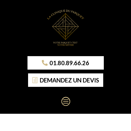
01.80.89.66.26
DEMANDEZ UN DEVIS