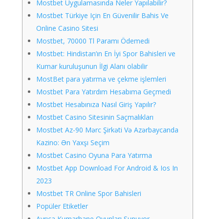
Mostbet Uygulamasında Neler Yapılabilir?
Mostbet Türkiye Için En Güvenilir Bahis Ve
Online Casino Sitesi
Mostbet, 70000 Tl Paramı Ödemedi
Mostbet: Hindistan’ın En İyi Spor Bahisleri ve
Kumar kuruluşunun İlgi Alanı olabilir
MostBet para yatırma ve çekme işlemleri
Mostbet Para Yatırdım Hesabıma Geçmedi
Mostbet Hesabınıza Nasıl Giriş Yapılır?
Mostbet Casino Sitesinin Saçmalıkları
Mostbet Az-90 Mərc Şirkəti Və Azərbaycanda
Kazino: Ən Yaxşı Seçim
Mostbet Casino Oyuna Para Yatırma
Mostbet App Download For Android & Ios In
2023
Mostbet TR Online Spor Bahisleri
Popüler Etiketler
Ayrıca Kumarhane Oyunları Sunuyor