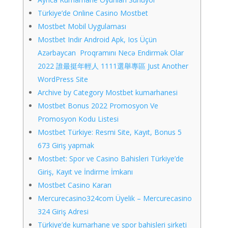
Türkiye’de Online Casino Mostbet
Mostbet Mobil Uygulaması
Mostbet Indir Android Apk, Ios Üçün
Azərbaycan ️ Proqramını Necə Endirmək Olar
2022 誰最挺年輕人 1111選舉專區 Just Another
WordPress Site
Archive by Category Mostbet kumarhanesi
Mostbet Bonus 2022 Promosyon Ve
Promosyon Kodu Listesi
Mostbet Türkiye: Resmi Site, Kayıt, Bonus 5
673 Giriş yapmak
Mostbet: Spor ve Casino Bahisleri Türkiye’de
Giriş, Kayıt ve İndirme İmkanı
Mostbet Casino Kararı
Mercurecasino324com Üyelik – Mercurecasino
324 Giriş Adresi
Türkiye’de kumarhane ve spor bahisleri şirketi