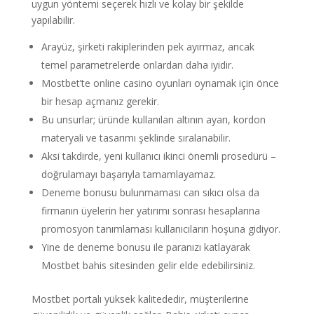
uygun yöntemi seçerek hızlı ve kolay bir şekilde
yapılabilir.
Arayüz, şirketi rakiplerinden pek ayırmaz, ancak
temel parametrelerde onlardan daha iyidir.
Mostbet’te online casino oyunları oynamak için önce
bir hesap açmanız gerekir.
Bu unsurlar; üründe kullanılan altının ayarı, kordon
materyali ve tasarımı şeklinde sıralanabilir.
Aksi takdirde, yeni kullanıcı ikinci önemli prosedürü –
doğrulamayı başarıyla tamamlayamaz.
Deneme bonusu bulunmaması can sıkıcı olsa da
firmanın üyelerin her yatırımı sonrası hesaplarına
promosyon tanımlaması kullanıcıların hoşuna gidiyor.
Yine de deneme bonusu ile paranızı katlayarak
Mostbet bahis sitesinden gelir elde edebilirsiniz.
Mostbet portalı yüksek kalitededir, müşterilerine