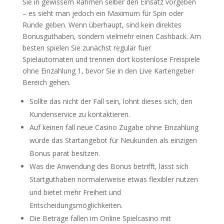
Sie in gewissem Rahmen selber den Einsatz vorgeben
– es sieht man jedoch ein Maximum für Spin oder
Runde geben. Wenn überhaupt, sind kein direktes
Bonusguthaben, sondern vielmehr einen Cashback. Am
besten spielen Sie zunächst regulär fuer
Spielautomaten und trennen dort kostenlose Freispiele
ohne Einzahlung 1, bevor Sie in den Live Kartengeber
Bereich gehen.
Sollte das nicht der Fall sein, lohnt dieses sich, den
Kundenservice zu kontaktieren.
Auf keinen fall neue Casino Zugabe ohne Einzahlung
würde das Startangebot für Neukunden als einzigen
Bonus parat besitzen.
Was die Anwendung des Bonus betrifft, lässt sich
Startguthaben normalerweise etwas flexibler nutzen
und bietet mehr Freiheit und
Entscheidungsmöglichkeiten.
Die Beträge fallen im Online Spielcasino mit