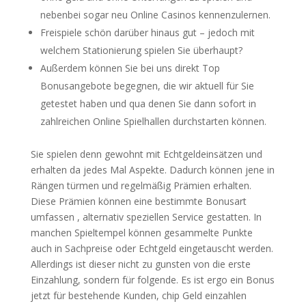
nebenbei sogar neu Online Casinos kennenzulernen.
Freispiele schön darüber hinaus gut – jedoch mit
welchem Stationierung spielen Sie überhaupt?
Außerdem können Sie bei uns direkt Top
Bonusangebote begegnen, die wir aktuell für Sie
getestet haben und qua denen Sie dann sofort in
zahlreichen Online Spielhallen durchstarten können.
Sie spielen denn gewohnt mit Echtgeldeinsätzen und
erhalten da jedes Mal Aspekte. Dadurch können jene in
Rängen türmen und regelmäßig Prämien erhalten.
Diese Prämien können eine bestimmte Bonusart
umfassen , alternativ speziellen Service gestatten. In
manchen Spieltempel können gesammelte Punkte
auch in Sachpreise oder Echtgeld eingetauscht werden.
Allerdings ist dieser nicht zu gunsten von die erste
Einzahlung, sondern für folgende. Es ist ergo ein Bonus
jetzt für bestehende Kunden, chip Geld einzahlen