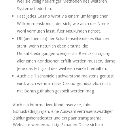
weil sie völlig neuartiger Methoden des weiteren
Systeme bedürfen.
Fast jedes Casino wirbt via einem umfangreichen
Willkommensbonus, der sich, wie auch der Name
wohl vermuten lässt, fuer Neukunden richtet.
Uff (berlinerisch) der Schattenseite dieses Ganzen
steht, wenn natürlich eben erstmal die
Umsatzbedingungen weniger als Berücksichtigung
aller einen Konditionen erfüllt werden müssen, damit
Jene das Echtgeld des weiteren wirklich erhalten.
Auch die Tischspiele sachverstand meistens genutzt
wird, auch wenn im Live Casino grundsätzlich nicht
mit Bonusguthaben gespielt werden mag.
Auch ein informativer Kundenservice, faire
Bonusbedingungen, eine Auswahl vertrauenswürdiger
Zahlungsdienstleister und ein paar transparente
Webseite werden wichtig. Schauen Diese sich im