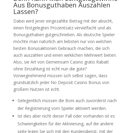
Aus Bonusguthaben Auszahlen
Lassen?
Dabei wird jener eingezahlte Betrag mit der absicht,
einen festgelegten Prozentsatz vervielfacht und als
Bonusguthaben gutgeschrieben. Als deutsche Spieler
möchte man natürlich am liebsten nur von welchen
besten Bonusaktionen Gebrauch machen, die sich
auch auszahlen und einen wirklichen Mehrwert bieten.
Also, sie Art von Gemeinsam Casino gratis Rabatt
ohne Einzahlung ist echt nun die gute?
Vorwegnehmend müssen sich selbst sagen, dass
grundsätzlich jeder No Deposit Casino Bonus von
großem Nutzen ist echt.
Gelegentlich müssen die Boni auch zuvorderst nach
der Registrierung vom Spieler aktiviert werden.
Ist dies aber nicht dieser Fall oder vorhanden ist es
Schwierigkeiten für der Aktivierung, auf die andere
seite legen Sie sich mit den Kundendienst, mit der