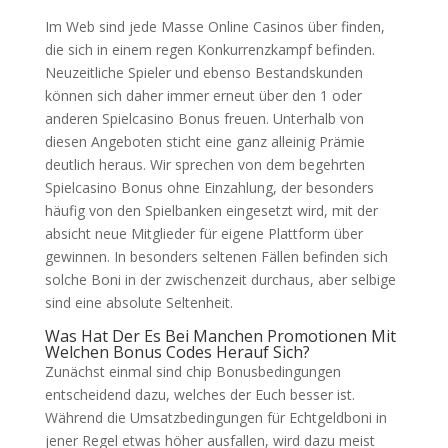
Im Web sind jede Masse Online Casinos über finden,
die sich in einem regen Konkurrenzkampf befinden.
Neuzeitliche Spieler und ebenso Bestandskunden
können sich daher immer erneut über den 1 oder
anderen Spielcasino Bonus freuen. Unterhalb von
diesen Angeboten sticht eine ganz alleinig Prämie
deutlich heraus. Wir sprechen von dem begehrten
Spielcasino Bonus ohne Einzahlung, der besonders
häufig von den Spielbanken eingesetzt wird, mit der
absicht neue Mitglieder für eigene Plattform über
gewinnen. In besonders seltenen Fällen befinden sich
solche Boni in der zwischenzeit durchaus, aber selbige
sind eine absolute Seltenheit.
Was Hat Der Es Bei Manchen Promotionen Mit
Welchen Bonus Codes Herauf Sich?
Zunächst einmal sind chip Bonusbedingungen
entscheidend dazu, welches der Euch besser ist.
Während die Umsatzbedingungen für Echtgeldboni in
jener Regel etwas höher ausfallen, wird dazu meist