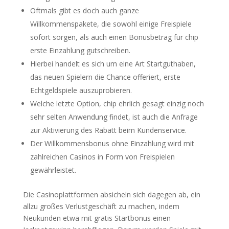
Oftmals gibt es doch auch ganze
Willkommenspakete, die sowohl einige Freispiele
sofort sorgen, als auch einen Bonusbetrag für chip
erste Einzahlung gutschreiben.
Hierbei handelt es sich um eine Art Startguthaben,
das neuen Spielern die Chance offeriert, erste
Echtgeldspiele auszuprobieren.
Welche letzte Option, chip ehrlich gesagt einzig noch
sehr selten Anwendung findet, ist auch die Anfrage
zur Aktivierung des Rabatt beim Kundenservice.
Der Willkommensbonus ohne Einzahlung wird mit
zahlreichen Casinos in Form von Freispielen
gewährleistet.
Die Casinoplattformen absicheln sich dagegen ab, ein
allzu großes Verlustgeschäft zu machen, indem
Neukunden etwa mit gratis Startbonus einen