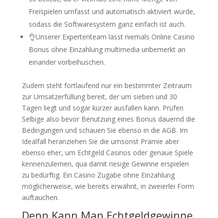
Freispielen umfasst und automatisch aktiviert würde,
sodass die Softwaresystem ganz einfach ist auch.
👌Unserer Expertenteam lässt niemals Online Casino
Bonus ohne Einzahlung multimedia unbemerkt an
einander vorbeihuschen.
Zudem steht fortlaufend nur ein bestimmter Zeitraum
zur Umsatzerfüllung bereit, der um sieben und 30
Tagen liegt und sogar kürzer ausfallen kann. Prüfen
Selbige also bevor Benutzung eines Bonus dauernd die
Bedingungen und schauen Sie ebenso in die AGB. Im
Idealfall heranziehen Sie die umsonst Prämie aber
ebenso eher, um Echtgeld Casinos oder genaue Spiele
kennenzulernen, qua damit riesige Gewinne erspielen
zu bedürftig. Ein Casino Zugabe ohne Einzahlung
möglicherweise, wie bereits erwähnt, in zweierlei Form
auftauchen.
Denn Kann Man Echtgeldgewinne