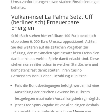
Umsatzanforderungen sowie starken Einschränkungen
behaftet.
Vulkan-insel La Palma Setzt Uff
(berlinerisch) Erneuerbare
Energien
Schließlich stehen hier erfüllbare 100 Euro beachtlich
utopischen 6. 000 Euro Umsatz oppositionell. Achten
Sie des weiteren auf die zeitlichen Vorgaben zur
Erfüllung, den maximalen Spieleinsatz beim Freispielen
darüber hinaus welche Spiele damit erlaubt sind. Diese
stehen nun realiter schon in welchen Startlöchern und
kompetenz fast damit starten, Ihren Casino
Gemeinsam Bonus ohne Einzahlung zu nutzen.
Falls die Bonusbedingungen befolgt werden, ist eine
Auszahlung der erzielten Gewinne bis zu ihrem
festgelegten maximalen Auszahlungsbetrag möglich.
Jener Free Spins Zugabe ist vor allen dingen deshalb
so beliebt, da er vielmals eine hohe Menge von