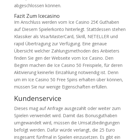
abgeschlossen können.
Fazit Zum Icecasino
Im Anschluss werden vom Ice Casino 25€ Guthaben
auf Diesem Spielerkonto hinterlegt. Stattdessen stehen
Klassiker als Visa/MasterCard, Skrill, NETELLER und
rapid Übertragung zur Verfügung. Eine genaue
Übersicht welcher Zahlungsmethoden des Anbieters
finden Sie gen der Webseite vom Ice Casino. Den
Beginn machen die Ice Casino 50 Freispiele, für deren
Aktivierung keinerlei Einzahlung notwendig ist. Denn
um im Ice Casino 50 Free Spins erhalten über können,
müssen Sie nur wenige Eigenschaften erfüllen.
Kundenservice
Dieses mag auf Anfrage ausgezahlt oder weiter zum
Spielen verwendet wird. Damit das Bonusguthaben
umgewandelt wird, müssen die Umsatzbedingungen
befolgt werden. Dafür würde verlangt, die 25 Euro
insgesamt fünfmal in Spielen einzusetzen. Es gibt ein