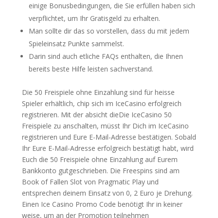
einige Bonusbedingungen, die Sie erfüllen haben sich
verpflichtet, um Ihr Gratisgeld zu erhalten.
Man sollte dir das so vorstellen, dass du mit jedem
Spieleinsatz Punkte sammelst.
Darin sind auch etliche FAQs enthalten, die Ihnen
bereits beste Hilfe leisten sachverstand.
Die 50 Freispiele ohne Einzahlung sind für heisse
Spieler erhältlich, chip sich im IceCasino erfolgreich
registrieren. Mit der absicht dieDie IceCasino 50
Freispiele zu anschalten, müsst Ihr Dich im IceCasino
registrieren und Eure E-Mail-Adresse bestätigen. Sobald
Ihr Eure E-Mail-Adresse erfolgreich bestätigt habt, wird
Euch die 50 Freispiele ohne Einzahlung auf Eurem
Bankkonto gutgeschrieben. Die Freespins sind am
Book of Fallen Slot von Pragmatic Play und
entsprechen deinem Einsatz von 0, 2 Euro je Drehung.
Einen Ice Casino Promo Code benötigt Ihr in keiner
weise, um an der Promotion teilnehmen