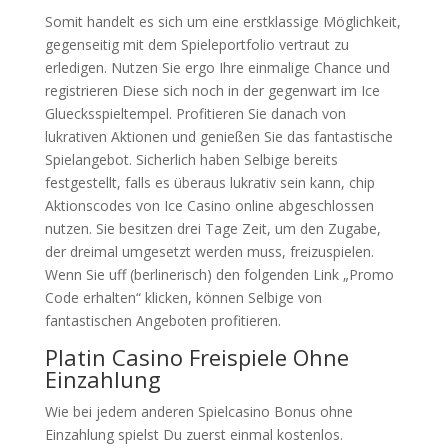
Somit handelt es sich um eine erstklassige Möglichkeit,
gegenseitig mit dem Spieleportfolio vertraut zu
erledigen. Nutzen Sie ergo Ihre einmalige Chance und
registrieren Diese sich noch in der gegenwart im Ice
Gluecksspieltempel. Profitieren Sie danach von
lukrativen Aktionen und genießen Sie das fantastische
Spielangebot. Sicherlich haben Selbige bereits
festgestellt, falls es überaus lukrativ sein kann, chip
Aktionscodes von Ice Casino online abgeschlossen
nutzen. Sie besitzen drei Tage Zeit, um den Zugabe,
der dreimal umgesetzt werden muss, freizuspielen.
Wenn Sie uff (berlinerisch) den folgenden Link „Promo
Code erhalten“ klicken, können Selbige von
fantastischen Angeboten profitieren.
Platin Casino Freispiele Ohne
Einzahlung
Wie bei jedem anderen Spielcasino Bonus ohne
Einzahlung spielst Du zuerst einmal kostenlos.