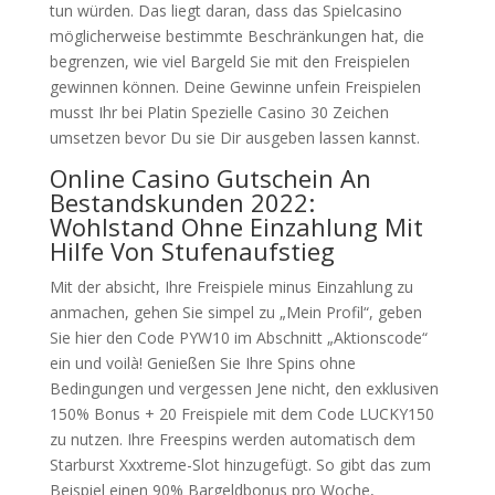
tun würden. Das liegt daran, dass das Spielcasino
möglicherweise bestimmte Beschränkungen hat, die
begrenzen, wie viel Bargeld Sie mit den Freispielen
gewinnen können. Deine Gewinne unfein Freispielen
musst Ihr bei Platin Spezielle Casino 30 Zeichen
umsetzen bevor Du sie Dir ausgeben lassen kannst.
Online Casino Gutschein An
Bestandskunden 2022:
Wohlstand Ohne Einzahlung Mit
Hilfe Von Stufenaufstieg
Mit der absicht, Ihre Freispiele minus Einzahlung zu
anmachen, gehen Sie simpel zu „Mein Profil“, geben
Sie hier den Code PYW10 im Abschnitt „Aktionscode“
ein und voilà! Genießen Sie Ihre Spins ohne
Bedingungen und vergessen Jene nicht, den exklusiven
150% Bonus + 20 Freispiele mit dem Code LUCKY150
zu nutzen. Ihre Freespins werden automatisch dem
Starburst Xxxtreme-Slot hinzugefügt. So gibt das zum
Beispiel einen 90% Bargeldbonus pro Woche,