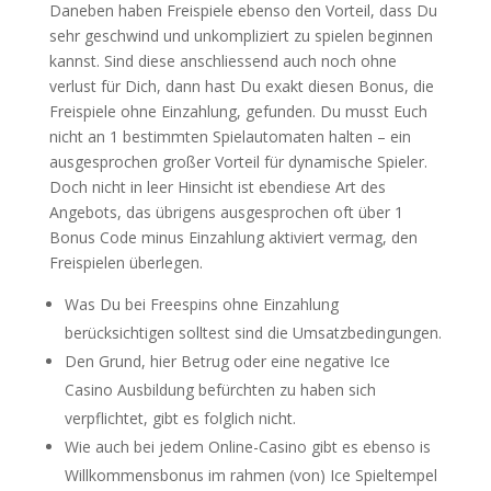
Daneben haben Freispiele ebenso den Vorteil, dass Du
sehr geschwind und unkompliziert zu spielen beginnen
kannst. Sind diese anschliessend auch noch ohne
verlust für Dich, dann hast Du exakt diesen Bonus, die
Freispiele ohne Einzahlung, gefunden. Du musst Euch
nicht an 1 bestimmten Spielautomaten halten – ein
ausgesprochen großer Vorteil für dynamische Spieler.
Doch nicht in leer Hinsicht ist ebendiese Art des
Angebots, das übrigens ausgesprochen oft über 1
Bonus Code minus Einzahlung aktiviert vermag, den
Freispielen überlegen.
Was Du bei Freespins ohne Einzahlung
berücksichtigen solltest sind die Umsatzbedingungen.
Den Grund, hier Betrug oder eine negative Ice
Casino Ausbildung befürchten zu haben sich
verpflichtet, gibt es folglich nicht.
Wie auch bei jedem Online-Casino gibt es ebenso is
Willkommensbonus im rahmen (von) Ice Spieltempel