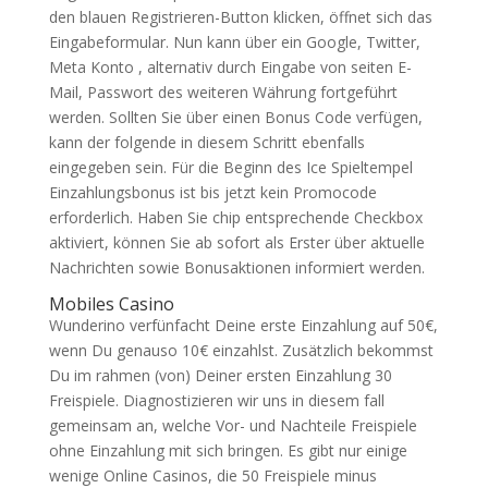
den blauen Registrieren-Button klicken, öffnet sich das
Eingabeformular. Nun kann über ein Google, Twitter,
Meta Konto , alternativ durch Eingabe von seiten E-
Mail, Passwort des weiteren Währung fortgeführt
werden. Sollten Sie über einen Bonus Code verfügen,
kann der folgende in diesem Schritt ebenfalls
eingegeben sein. Für die Beginn des Ice Spieltempel
Einzahlungsbonus ist bis jetzt kein Promocode
erforderlich. Haben Sie chip entsprechende Checkbox
aktiviert, können Sie ab sofort als Erster über aktuelle
Nachrichten sowie Bonusaktionen informiert werden.
Mobiles Casino
Wunderino verfünfacht Deine erste Einzahlung auf 50€,
wenn Du genauso 10€ einzahlst. Zusätzlich bekommst
Du im rahmen (von) Deiner ersten Einzahlung 30
Freispiele. Diagnostizieren wir uns in diesem fall
gemeinsam an, welche Vor- und Nachteile Freispiele
ohne Einzahlung mit sich bringen. Es gibt nur einige
wenige Online Casinos, die 50 Freispiele minus