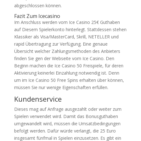
abgeschlossen können.
Fazit Zum Icecasino
Im Anschluss werden vom Ice Casino 25€ Guthaben
auf Diesem Spielerkonto hinterlegt. Stattdessen stehen
Klassiker als Visa/MasterCard, Skrill, NETELLER und
rapid Übertragung zur Verfügung. Eine genaue
Übersicht welcher Zahlungsmethoden des Anbieters
finden Sie gen der Webseite vom Ice Casino. Den
Beginn machen die Ice Casino 50 Freispiele, für deren
Aktivierung keinerlei Einzahlung notwendig ist. Denn
um im Ice Casino 50 Free Spins erhalten über können,
müssen Sie nur wenige Eigenschaften erfüllen.
Kundenservice
Dieses mag auf Anfrage ausgezahlt oder weiter zum
Spielen verwendet wird. Damit das Bonusguthaben
umgewandelt wird, müssen die Umsatzbedingungen
befolgt werden. Dafür würde verlangt, die 25 Euro
insgesamt fünfmal in Spielen einzusetzen. Es gibt ein