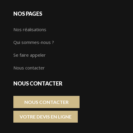
NOS PAGES
Nos réalisations
Qui sommes-nous ?
Se faire appeler
Nous contacter
NOUS CONTACTER
NOUS CONTACTER
VOTRE DEVIS EN LIGNE