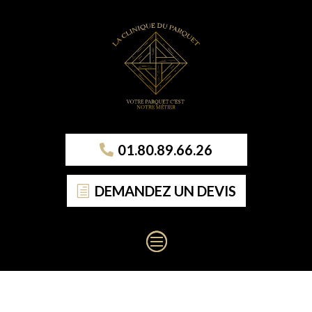
01.80.89.66.26
DEMANDEZ UN DEVIS