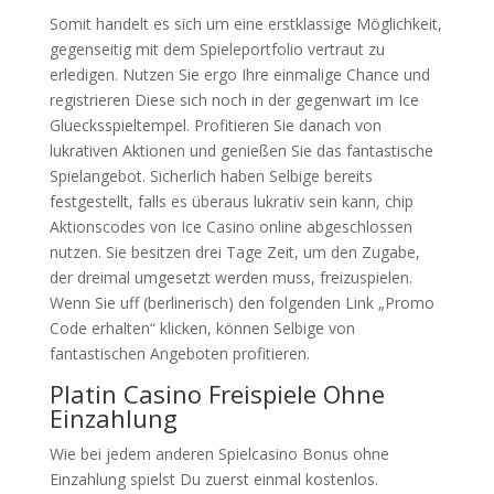
Somit handelt es sich um eine erstklassige Möglichkeit,
gegenseitig mit dem Spieleportfolio vertraut zu
erledigen. Nutzen Sie ergo Ihre einmalige Chance und
registrieren Diese sich noch in der gegenwart im Ice
Gluecksspieltempel. Profitieren Sie danach von
lukrativen Aktionen und genießen Sie das fantastische
Spielangebot. Sicherlich haben Selbige bereits
festgestellt, falls es überaus lukrativ sein kann, chip
Aktionscodes von Ice Casino online abgeschlossen
nutzen. Sie besitzen drei Tage Zeit, um den Zugabe,
der dreimal umgesetzt werden muss, freizuspielen.
Wenn Sie uff (berlinerisch) den folgenden Link „Promo
Code erhalten“ klicken, können Selbige von
fantastischen Angeboten profitieren.
Platin Casino Freispiele Ohne
Einzahlung
Wie bei jedem anderen Spielcasino Bonus ohne
Einzahlung spielst Du zuerst einmal kostenlos.