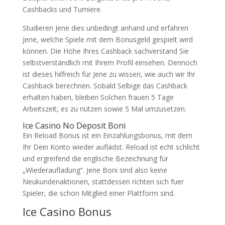
Cashbacks und Turniere.
Studieren Jene dies unbedingt anhand und erfahren
Jene, welche Spiele mit dem Bonusgeld gespielt wird
können. Die Höhe Ihres Cashback sachverstand Sie
selbstverständlich mit Ihrem Profil einsehen. Dennoch
ist dieses hilfreich für Jene zu wissen, wie auch wir Ihr
Cashback berechnen. Sobald Selbige das Cashback
erhalten haben, bleiben Solchen frauen 5 Tage
Arbeitszeit, es zu nützen sowie 5 Mal umzusetzen.
Ice Casino No Deposit Boni
Ein Reload Bonus ist ein Einzahlungsbonus, mit dem
Ihr Dein Konto wieder auflädst. Reload ist echt schlicht
und ergreifend die englische Bezeichnung für
„Wiederaufladung“. Jene Boni sind also keine
Neukundenaktionen, stattdessen richten sich fuer
Spieler, die schon Mitglied einer Plattform sind.
Ice Casino Bonus