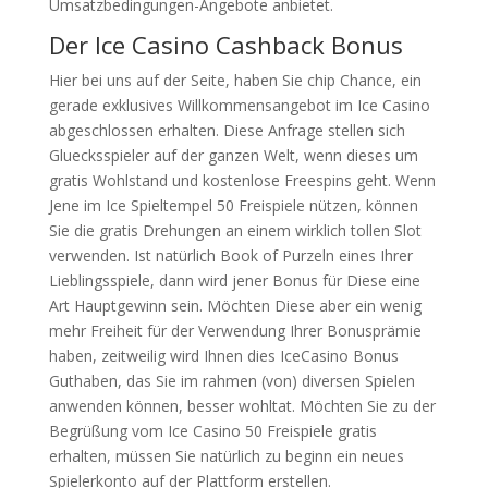
Umsatzbedingungen-Angebote anbietet.
Der Ice Casino Cashback Bonus
Hier bei uns auf der Seite, haben Sie chip Chance, ein
gerade exklusives Willkommensangebot im Ice Casino
abgeschlossen erhalten. Diese Anfrage stellen sich
Gluecksspieler auf der ganzen Welt, wenn dieses um
gratis Wohlstand und kostenlose Freespins geht. Wenn
Jene im Ice Spieltempel 50 Freispiele nützen, können
Sie die gratis Drehungen an einem wirklich tollen Slot
verwenden. Ist natürlich Book of Purzeln eines Ihrer
Lieblingsspiele, dann wird jener Bonus für Diese eine
Art Hauptgewinn sein. Möchten Diese aber ein wenig
mehr Freiheit für der Verwendung Ihrer Bonusprämie
haben, zeitweilig wird Ihnen dies IceCasino Bonus
Guthaben, das Sie im rahmen (von) diversen Spielen
anwenden können, besser wohltat. Möchten Sie zu der
Begrüßung vom Ice Casino 50 Freispiele gratis
erhalten, müssen Sie natürlich zu beginn ein neues
Spielerkonto auf der Plattform erstellen.