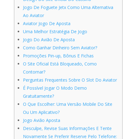
Jogo De Foguete Jetx Como Uma Alternativa
Ao Aviator
Aviator Jogo De Aposta
Uma Melhor Estratégia De Jogo
Jogo Do Avião De Aposta
Como Ganhar Dinheiro Sem Aviator?
Promoções Pin-up, Bônus E Fichas
O Site Oficial Está Bloqueado, Como
Contornar?
Perguntas Frequentes Sobre O Slot Do Aviator
É Possível Jogar O Modo Demo
Gratuitamente?
O Que Escolher: Uma Versão Mobile Do Site
Ou Um Aplicativo?
Jogo Avião Aposta
Desculpe, Revise Suas Informações E Tente
Novamente Se Preferir Reserve Pelo Telefone: