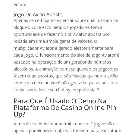
então.
Jogo De Avião Aposta
Apenas se certifique de pensar sobre qual método de
bloqueio você escolherá. Os jogadores têm a
oportunidade de fazer no slot Aviator aposta por
rodada em uma ampla gama de valores. O
multiplicador Aviator é gerado aleatoriamente para
cada jogo. O funcionamento do slot de jogo Aviator é
baseado na operação de um gerador de números
aleatórios. A animação começa quando os jogadores
fazem suas apostas, que são fixadas quando o avião
começa a decolar. Você não gostaria que as pessoas
soubessem desse seu hobby em particular?
Para Que É Usado O Demo Na
Plataforma De Casino Online Pin
Up?
A mecânica do Aviator permite que você jogue não
apenas por dinheiro real, mas também para executar o