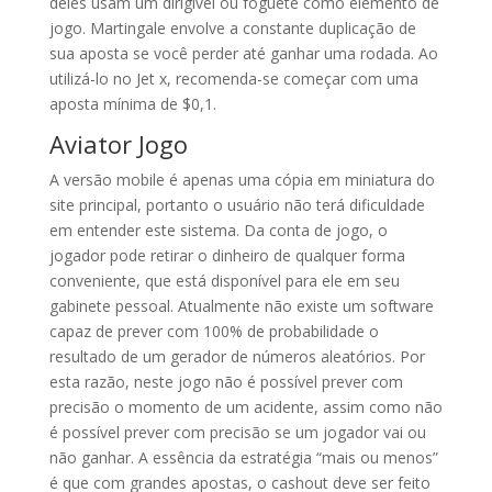
deles usam um dirigível ou foguete como elemento de
jogo. Martingale envolve a constante duplicação de
sua aposta se você perder até ganhar uma rodada. Ao
utilizá-lo no Jet x, recomenda-se começar com uma
aposta mínima de $0,1.
Aviator Jogo
A versão mobile é apenas uma cópia em miniatura do
site principal, portanto o usuário não terá dificuldade
em entender este sistema. Da conta de jogo, o
jogador pode retirar o dinheiro de qualquer forma
conveniente, que está disponível para ele em seu
gabinete pessoal. Atualmente não existe um software
capaz de prever com 100% de probabilidade o
resultado de um gerador de números aleatórios. Por
esta razão, neste jogo não é possível prever com
precisão o momento de um acidente, assim como não
é possível prever com precisão se um jogador vai ou
não ganhar. A essência da estratégia “mais ou menos”
é que com grandes apostas, o cashout deve ser feito