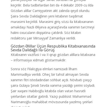
keçirilir. Belə tədbirlərdən biri də 4 dekabr 2009-cu ildə
Gözdən əlillər Cəmiyyətinin akt zalında qeyd olundu.
Şairə Sevda Dəlidağlının yeni kitabının təqdimat
mərasimi keçirildi. Mərasimi giriş sözü ilə kitabxananın
əməkdaşı Nazlı Əliyeva açaraqSevda xanımın tərcmeyi
halını oxucuların diqqətinə çatdırdı. Söz kitabın
redaktoru şair Mirsəyyaf Zamanlıya verildi.
Gözdən Əlillər Üçün Respublika Kitabxanasında
Sevda Dəlidağlı Ilə Görüş
Kitabxanın vəzifəsi I və II qrup gözdən əlillərə kitabxana
– informasiya xidməti göstərməkdir.
Sonra söz Filalogiya elmləri namizədi İlham
Məmmədliyə verildi. Oheç bir təhsil almayan Sevda
xanımın fitri istedadından söhbət açdı. Növbəti çıxışçı
şairə Gülayə Şınıxlı Sevda xanıma yazdığı şeirini söylədi.
Şair xəqani Həbiboğlu kitabda olan vətən həsrətli
şeirlərdən sitatlar gətirdi. Yazıçı publisist Məhəmməd
Nərimanoğlu məhəbbət mövzusunda yazılmış şeirləri