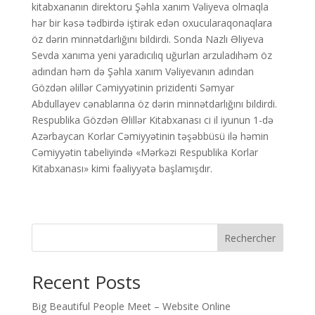
kitabxananın direktoru Şəhla xanım Vəliyeva olmaqla
hər bir kəsə tədbirdə iştirak edən oxucularaqonaqlara
öz dərin minnətdarlığını bildirdi. Sonda Nazlı Əliyeva
Sevda xanıma yeni yaradıcılıq uğurları arzuladıhəm öz
adından həm də Şəhla xanım Vəliyevanın adından
Gözdən əlillər Cəmiyyətinin prizidenti Səmyar
Abdullayev cənablarına öz dərin minnətdarlığını bildirdi.
Respublika Gözdən Əlillər Kitabxanası ci il iyunun 1-də
Azərbaycan Korlar Cəmiyyətinin təşəbbüsü ilə həmin
Cəmiyyətin tabeliyində «Mərkəzi Respublika Korlar
Kitabxanası» kimi fəaliyyətə başlamışdır.
Rechercher
Recent Posts
Big Beautiful People Meet – Website Online