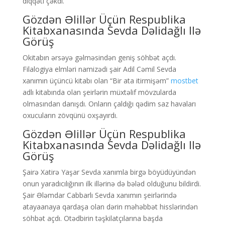
diqqəti çəkdi.
Gözdən Əlillər Üçün Respublika
Kitabxanasında Sevda Dəlidağlı Ilə
Görüş
Okitabın ərsəyə gəlməsindən geniş söhbət açdı.
Filalogiya elmləri namizədi şair Adil Cəmil Sevda
xanımın üçüncü kitabı olan “Bir ata itirmişəm”
mostbet
adlı kitabında olan şeirlərin müxtəlif mövzularda
olmasından danışdı. Onların çaldığı qədim saz havaları
oxucuların zövqünü oxşayırdı.
Gözdən Əlillər Üçün Respublika
Kitabxanasında Sevda Dəlidağlı Ilə
Görüş
Şairə Xatirə Yaşar Sevda xanımla birgə böyüdüyündən
onun yaradıcılığının ilk illərinə də bələd olduğunu bildirdi.
Şair Ələmdar Cabbarlı Sevda xanımın şeirlərində
atayaanaya qardaşa olan dərin məhəbbət hisslərindən
söhbət açdı. Otədbirin təşkilatçılarına başda