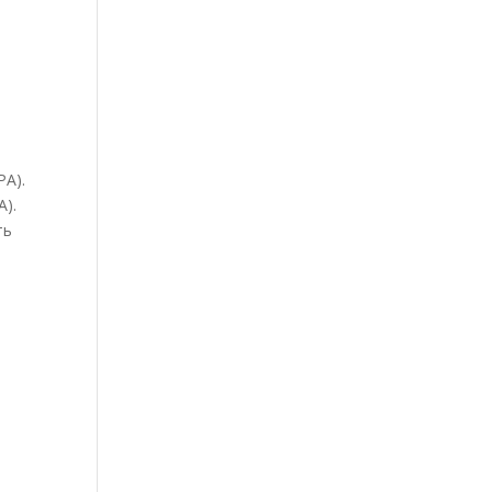
PA).
A).
ть