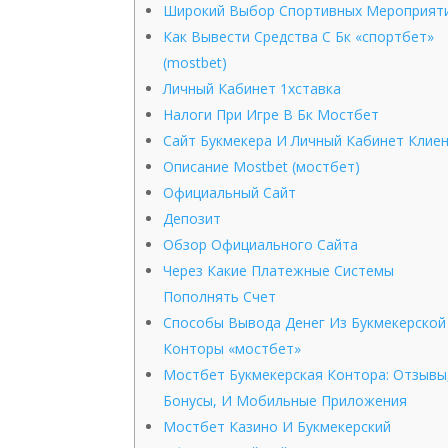
Широкий Выбор Спортивных Мероприят
Как Вывести Средства С Бк «спортбет»
(mostbet)
Личный Кабинет 1хставка
Налоги При Игре В Бк Мостбет
Сайт Букмекера И Личный Кабинет Клие
Описание Mostbet (мостбет)
Официальный Сайт
Депозит
Обзор Официального Сайта
Через Какие Платежные Системы
Пополнять Счет
Способы Вывода Денег Из Букмекерской
Конторы «мостбет»
Мостбет Букмекерская Контора: Отзывы
Бонусы, И Мобильные Приложения
Мостбет Казино И Букмекерский