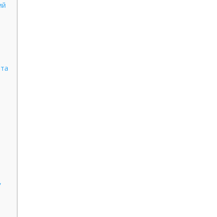
ий
нта
,