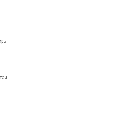
оры.
этой