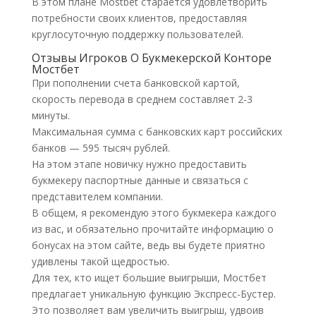
В этом плане Mostbet старается удовлетворить
потребности своих клиентов, предоставляя
круглосуточную поддержку пользователей.
Отзывы Игроков О Букмекерской Конторе
Мостбет
При пополнении счета банковской картой,
скорость перевода в среднем составляет 2-3
минуты.
Максимальная сумма с банковских карт российских
банков — 595 тысяч рублей.
На этом этапе новичку нужно предоставить
букмекеру паспортные данные и связаться с
представителем компании.
В общем, я рекомендую этого букмекера каждого
из вас, и обязательно прочитайте информацию о
бонусах на этом сайте, ведь вы будете приятно
удивлены такой щедростью.
Для тех, кто ищет большие выигрыши, Мостбет
предлагает уникальную функцию Экспресс-Бустер.
Это позволяет вам увеличить выигрыш, удвоив