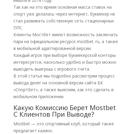
вышла в 2018 году.
Так как на это время основная масса ставок на
спорт уже делалась через интернет, букмекер не
стал развивать собственную сеть стационарных
ППС.
Клиенты Мостбет имеют возможность заключать
пари на официальном ресурсе mostbet. ru, а также
в мобильной адаптированной версии.
Каждый игрок при выборе букмекерской конторы
интересуется, насколько удобно и быстро можно
выводить выигрыш с игрового счета.
В этой статье мы подробно рассмотрим процесс
вывода денег на основной версии сайта БК
«СпортБет», а также выясним, как это сделать в
мобильном приложении.
Какую Комиссию Берет Mostbet
С Клиентов При Выводе?
Mostbet — это спортивный клуб, который также
предлагает казино.