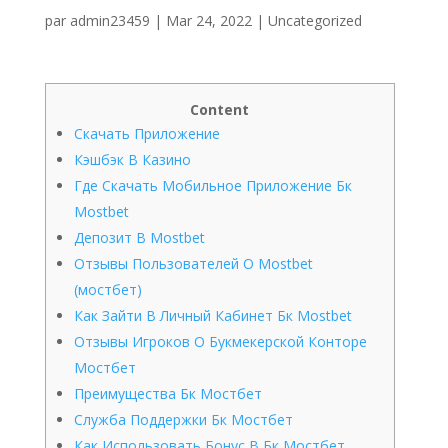
par
admin23459
|
Mar 24, 2022
|
Uncategorized
Content
Скачать Приложение
Кэшбэк В Казино
Где Скачать Мобильное Приложение Бк
Mostbet
Депозит В Mostbet
Отзывы Пользователей О Mostbet
(мостбет)
Как Зайти В Личный Кабинет Бк Mostbet
Отзывы Игроков О Букмекерской Конторе
Мостбет
Преимущества Бк Мостбет
Служба Поддержки Бк Мостбет
Как Использовать Бонус В Бк Мостбет