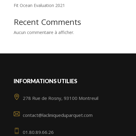
Fit Ocean Evaluation 2021
Recent Comments
Aucun commentaire à afficher.
INFORMATIONS UTILIES
278 Rue de Rosny, 93100 Montreuil
contact@lacliniqueduparquet.com
01.80.89.66.26