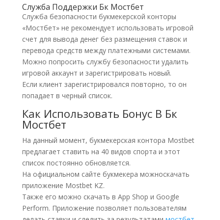
Служба Поддержки Бк Мостбет
Служба безопасности букмекерской конторы
«Мостбет» не рекомендует использовать игровой
счет для вывода денег без размещения ставок и
перевода средств между платежными системами.
Можно попросить службу безопасности удалить
игровой аккаунт и зарегистрировать новый.
Если клиент зарегистрировался повторно, то он
попадает в черный список.
Как Использовать Бонус В Бк
Мостбет
На данный момент, букмекерская контора Mostbet
предлагает ставить на 40 видов спорта и этот
список постоянно обновляется.
На официальном сайте букмекера можноскачать
приложение Mostbet KZ.
Также его можно скачать в App Shop и Google
Perform. Приложение позволяет пользователям
делать ставки и следить за результатами
мостбет